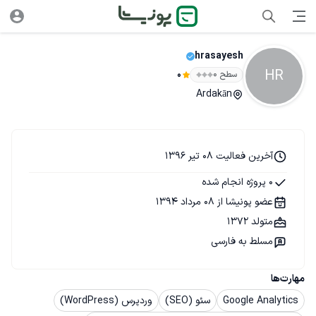
hrasayesh
HR
سطح ۰
0
Ardakān
آخرین فعالیت 08 تیر 1396
0 پروژه انجام شده
عضو پونیشا از 08 مرداد 1394
متولد 1372
مسلط به فارسی
مهارت‌ها
Google Analytics
سئو (SEO)
وردپرس (WordPress)