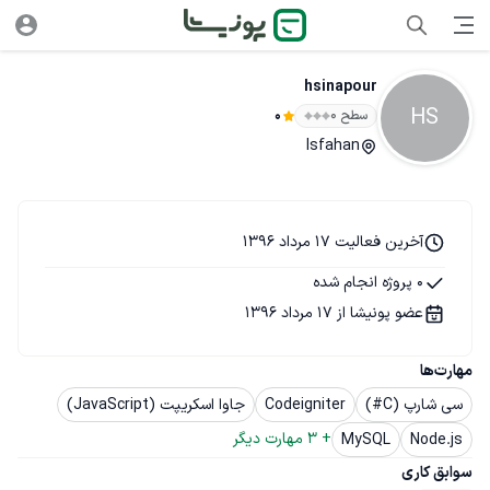
hsinapour
HS
سطح ۰
0
Isfahan
آخرین فعالیت 17 مرداد 1396
0 پروژه انجام شده
عضو پونیشا از 17 مرداد 1396
مهارت‌ها
سی شارپ (C#)
Codeigniter
جاوا اسکریپت (JavaScript)
+ 
3
 مهارت دیگر
MySQL
Node.js
سوابق کاری