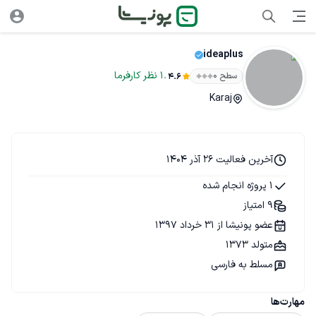
ideaplus
.
1
نظر
کارفرما
سطح ۰
4.6
Karaj
آخرین فعالیت 26 آذر 1404
1 پروژه انجام شده
9 امتیاز
عضو پونیشا از 31 خرداد 1397
متولد 1373
مسلط به فارسی
مهارت‌ها