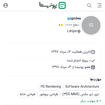
igndea
IG
سطح ۰
0
Lāhījān
آخرین فعالیت 03 مرداد 1397
0 پروژه انجام شده
عضو پونیشا از 03 مرداد 1397
مهارت‌ها
3D Rendering
Software Architecture
تری دی مکس (3DS MAX)
طراحی بروشور
طراحی خانه
+ 
5
 مهارت دیگر