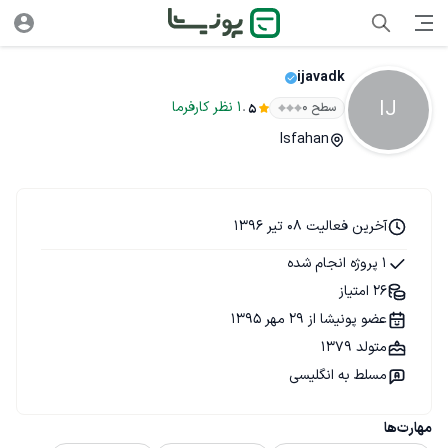
ijavadk
IJ
.
1
نظر
کارفرما
سطح ۰
5
Isfahan
آخرین فعالیت 08 تیر 1396
1 پروژه انجام شده
26 امتیاز
عضو پونیشا از 29 مهر 1395
متولد 1379
مسلط به انگلیسی
مهارت‌ها