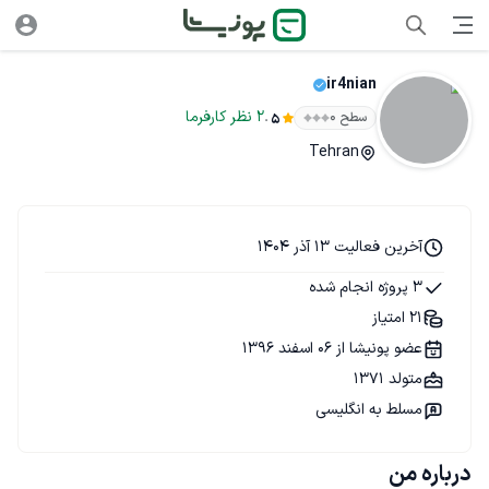
ir4nian
.
2
نظر
کارفرما
سطح ۰
5
Tehran
آخرین فعالیت 13 آذر 1404
3 پروژه انجام شده
21 امتیاز
عضو پونیشا از 06 اسفند 1396
متولد 1371
مسلط به انگلیسی
درباره من