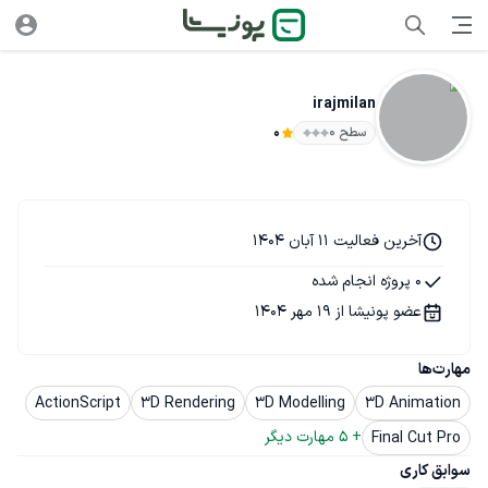
irajmilan
سطح ۰
0
آخرین فعالیت 11 آبان 1404
0 پروژه انجام شده
عضو پونیشا از 19 مهر 1404
مهارت‌ها
ActionScript
3D Rendering
3D Modelling
3D Animation
+ 
5
 مهارت دیگر
Final Cut Pro
سوابق کاری