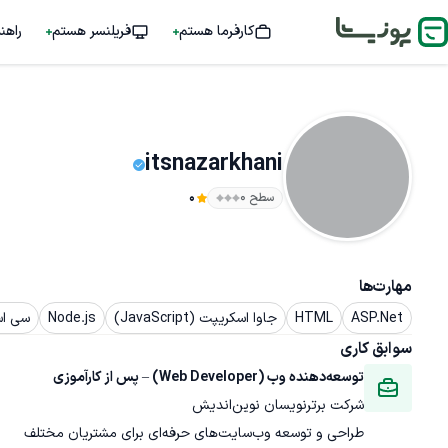
کارفرما هستم
فریلنسر هستم
راهن
itsnazarkhani
سطح ۰
0
مهارت‌ها
ASP.Net
HTML
جاوا اسکریپت (JavaScript)
Node.js
سی اس 
سوابق کاری
توسعه‌دهنده وب (Web Developer) – پس از کارآموزی
شرکت برترنویسان نوین‌اندیش