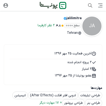
jalilimitra
JA
.
2
نظر
کارفرما
سطح ۰
4.8
Tehran
آخرین فعالیت 25 مهر 1396
2 پروژه انجام شده
2 امتیاز
عضو پونیشا از 25 مهر 1396
مهارت‌ها
طراحی تبلیغات
ادوبی افتر افکت (After Effects)
انیمیشن
+ 
17
 مهارت دیگر
طراحی بنر
طراحی بروشور