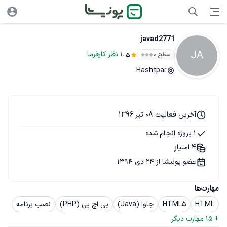
javad2771
JA
.
1
نظر
کارفرما
سطح ۰
5
Hashtpar
آخرین فعالیت 08 تیر 1396
1 پروژه انجام شده
4 امتیاز
عضو پونیشا از 24 دی 1394
مهارت‌ها
HTML
HTML5
جاوا (Java)
پی اچ پی (PHP)
نصب برنامه
+ 
15
 مهارت دیگر