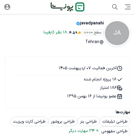
javadpanahi
JA
.
18
نظر
کارفرما
سطح ۰
4.59
Tehran
آخرین فعالیت 07 اردیبهشت 1405
18 پروژه انجام شده
186 امتیاز
عضو پونیشا از 16 بهمن 1395
مهارت‌ها
طراحی تبلیغات
طراحی بنر
طراحی بروشور
طراحی کارت ویزیت
+ 
34
 مهارت دیگر
طراحی مفهومی