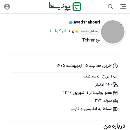
javadshakouri
.
1
نظر
کارفرما
سطح ۰
5
Tehran
آخرین فعالیت 25 اردیبهشت 1405
1 پروژه انجام شده
440 امتیاز
عضو پونیشا از 11 شهریور 1396
متولد 1372
مسلط به انگلیسی و فارسی
درباره من