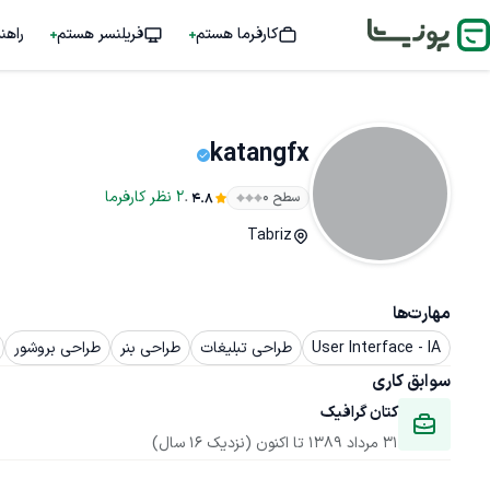
کارفرما هستم
فریلنسر هستم
راهن
katangfx
.
2
نظر
کارفرما
سطح ۰
4.8
Tabriz
مهارت‌ها
User Interface - IA
طراحی تبلیغات
طراحی بنر
طراحی بروشور
سوابق کاری
کتان گرافیک
31 مرداد 1389
 تا اکنون
(نزدیک 16 سال)