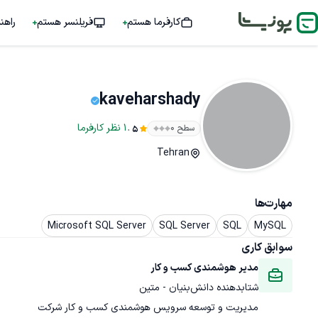
کارفرما هستم
فریلنسر هستم
راهن
kaveharshady
.
1
نظر
کارفرما
سطح ۰
5
Tehran
مهارت‌ها
Microsoft SQL Server
SQL Server
SQL
MySQL
سوابق کاری
مدیر هوشمندی کسب و کار
شتابدهنده دانش‌بنیان - متین
مدیریت و توسعه سرویس هوشمندی کسب و کار شرکت