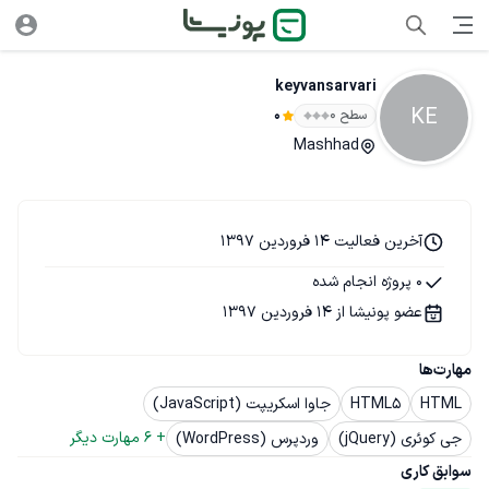
keyvansarvari
KE
سطح ۰
0
Mashhad
آخرین فعالیت 14 فروردین 1397
0 پروژه انجام شده
عضو پونیشا از 14 فروردین 1397
مهارت‌ها
HTML
HTML5
جاوا اسکریپت (JavaScript)
+ 
6
 مهارت دیگر
جی کوئری (jQuery)
وردپرس (WordPress)
سوابق کاری