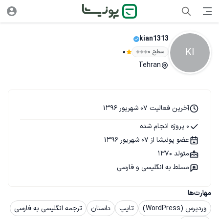
kian1313
KI
سطح ۰
0
Tehran
آخرین فعالیت 07 شهریور 1396
0 پروژه انجام شده
عضو پونیشا از 07 شهریور 1396
متولد 1370
مسلط به انگلیسی و فارسی
مهارت‌ها
وردپرس (WordPress)
تایپ
داستان
ترجمه انگلیسی به فارسی