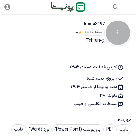
kimia8192
KI
سطح ۰
0
Tehran
آخرین فعالیت 08 مهر 1404
0 پروژه انجام شده
عضو پونیشا از 05 مهر 1404
متولد 1381
مسلط به انگلیسی و فارسی
مهارت‌ها
تایپ
PDF
پاورپوینت (Power Point)
ورد (Word)
تایپ