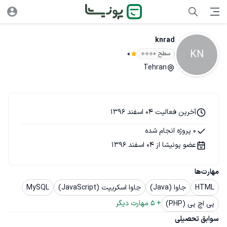
knrad
KN
سطح ۰
0
Tehran
آخرین فعالیت 04 اسفند 1396
0 پروژه انجام شده
عضو پونیشا از 04 اسفند 1396
مهارت‌ها
HTML
جاوا (Java)
جاوا اسکریپت (JavaScript)
MySQL
+ 
5
 مهارت دیگر
پی اچ پی (PHP)
سوابق تحصیلی