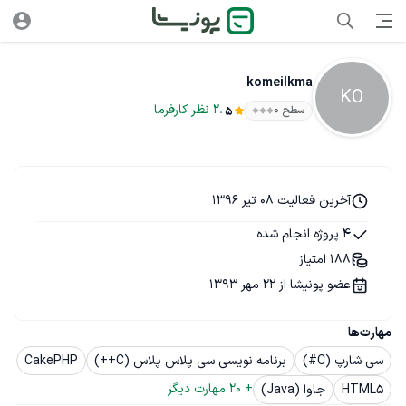
komeilkma
KO
.
2
نظر
کارفرما
سطح ۰
5
آخرین فعالیت 08 تیر 1396
4 پروژه انجام شده
188 امتیاز
عضو پونیشا از 22 مهر 1393
مهارت‌ها
سی شارپ (C#)
برنامه نویسی سی پلاس پلاس (C++)
CakePHP
+ 
20
 مهارت دیگر
HTML5
جاوا (Java)