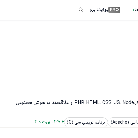
ما
پونیشا پرو
PRO
+ 
125
 مهارت دیگر
چی (Apache)
برنامه نویسی سی (C)