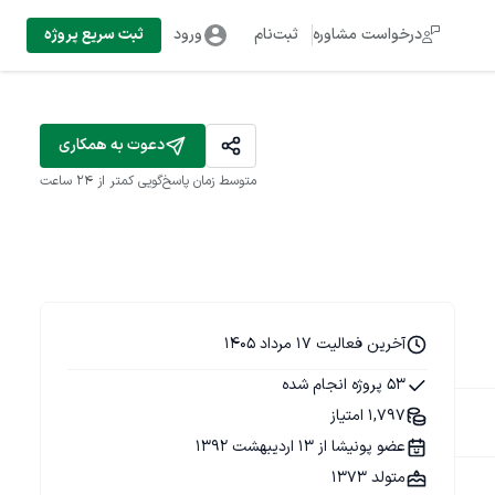
درخواست مشاوره
ثبت‌نام
ورود
ثبت سریع پروژه
دعوت به همکاری
متوسط زمان پاسخ‌گویی
کمتر از 24 ساعت
آخرین فعالیت 17 مرداد 1405
53 پروژه انجام شده
1,797 امتیاز
عضو پونیشا از 13 اردیبهشت 1392
متولد 1373