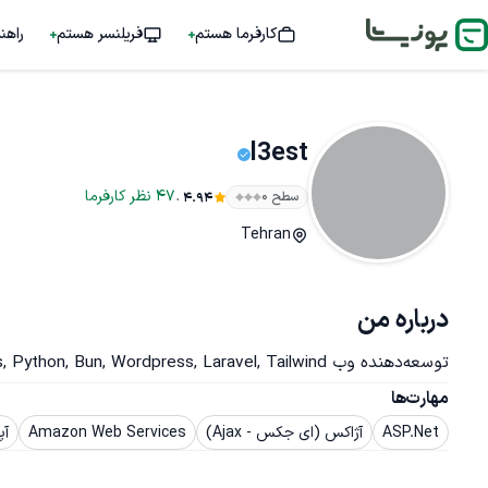
کارفرما هستم
فریلنسر هستم
راهن
l3est
.
47
نظر
کارفرما
سطح ۰
4.94
Tehran
درباره من
توسعه‌دهنده وب PHP, HTML, CSS, JS, Node.js, Python, Bun, Wordpress, Laravel, Tailwind و علاقه‌مند به هوش مصنوعی
مهارت‌ها
ASP.Net
آژاکس (ای جکس - Ajax)
Amazon Web Services
آپا