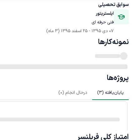
سوابق تحصیلی
ایلستریتور
فنی حرفه ای
07 دی 1395
 - 
25 اسفند 1395
(3 ماه)
نمونه‌کارها
پروژه‌ها
پایان‌یافته (
3
)
درحال انجام (
0
)
امتیاز کلی
فریلنسر