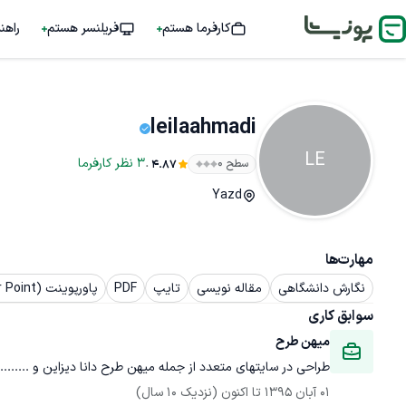
کارفرما هستم
فریلنسر هستم
راهن
leilaahmadi
LE
.
3
نظر
کارفرما
سطح ۰
4.87
Yazd
مهارت‌ها
نگارش دانشگاهی
مقاله نویسی
تایپ
PDF
پاورپوینت (Power Point)
سوابق کاری
میهن طرح 
طراحی در سایتهای متعدد از جمله میهن طرح دانا دیزاین و ........
01 آبان 1395
 تا اکنون
(نزدیک 10 سال)