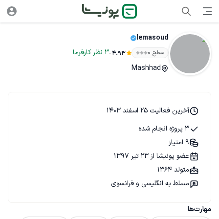
lemasoud
.
3
نظر
کارفرما
سطح ۰
4.93
Mashhad
آخرین فعالیت 25 اسفند 1403
3 پروژه انجام شده
9 امتیاز
عضو پونیشا از 23 تیر 1397
متولد 1364
مسلط به انگلیسی و فرانسوی
مهارت‌ها