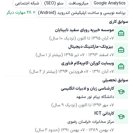
Google Analytics
میکروسافت
سئو (SEO)
شبکه اجتماعی
+ 
28
 مهارت دیگر
برنامه نویسی و ساخت اپلیکیشن اندروید (Android)
سوابق کاری
موسسه خیریه رویای سفید نابینایان
07 آبان 1395
 تا اکنون
(نزدیک 10 سال)
 بیزوتک-مارکتینگ دیجیتال
07 اسفند 1393
 - 
07 تیر 1395
(بیشتر از 1 سال)
وبسایت گورکن-گام‌به‌گام فناوری
07 آبان 1391
 - 
07 فروردین 1394
(بیشتر از 2 سال)
سوابق تحصیلی
کارشناسی زبان و ادبیات انگلیسی
دانشگاه پیام نور مشهد
07 مهر 1396
 تا اکنون
(نزدیک 9 سال)
کاردانی ICT
مرکز مخابرات خراسان رضوی
07 بهمن 1389
 - 
07 بهمن 1391
(حدود 2 سال)