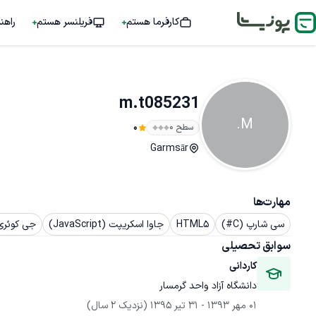
کارفرما هستم
فریلنسر هستم
راهن
m.t085231
M.
سطح ۰
0
Garmsār
مهارت‌ها
سی شارپ (C#)
HTML5
جاوا اسکریپت (JavaScript)
جی کوئری (uery
سوابق تحصیلی
کاردانی
دانشگاه آزاد واحد گرمسار
01 مهر 1393
 - 
31 تیر 1395
(نزدیک 2 سال)