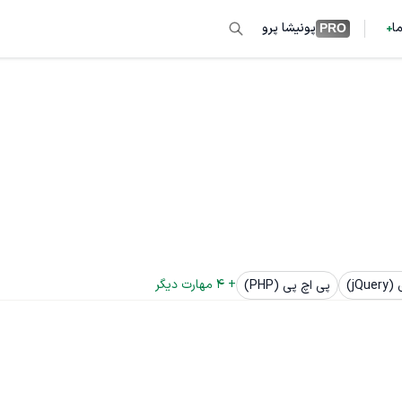
ما
پونیشا پرو
PRO
+ 
4
 مهارت دیگر
jQ)
پی اچ پی (PHP)