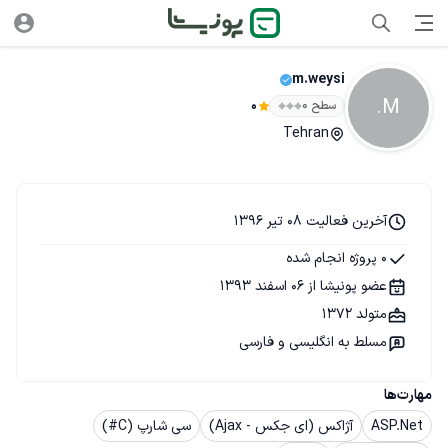
m.weysi
M.
سطح ۰
0
Tehran
آخرین فعالیت 08 تیر 1396
0 پروژه انجام شده
عضو پونیشا از 06 اسفند 1393
متولد 1372
مسلط به انگلیسی و فارسی
مهارت‌ها
ASP.Net
آژاکس (ای جکس - Ajax)
سی شارپ (C#)