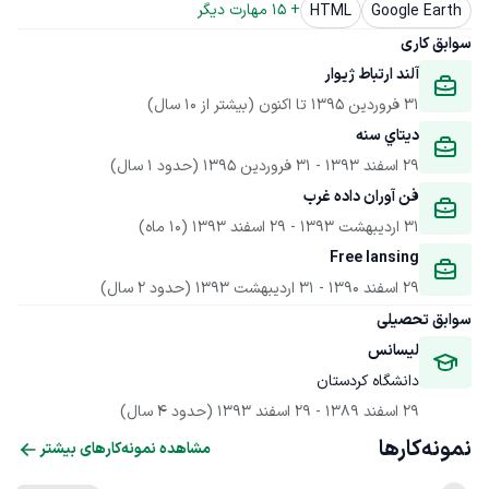
+ 
15
 مهارت دیگر
HTML
Google Earth
سوابق کاری
آلند ارتباط ژيوار
31 فروردین 1395
 تا اکنون
(بیشتر از 10 سال)
ديتاي سنه
29 اسفند 1393
 - 
31 فروردین 1395
(حدود 1 سال)
فن آوران داده غرب
31 اردیبهشت 1393
 - 
29 اسفند 1393
(10 ماه)
Free lansing
29 اسفند 1390
 - 
31 اردیبهشت 1393
(حدود 2 سال)
سوابق تحصیلی
لیسانس
دانشگاه کردستان
29 اسفند 1389
 - 
29 اسفند 1393
(حدود 4 سال)
نمونه‌کارها
مشاهده نمونه‌کارهای بیشتر