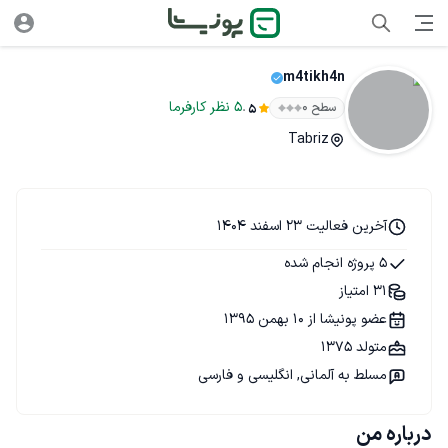
m4tikh4n
.
5
نظر
کارفرما
سطح ۰
5
Tabriz
آخرین فعالیت 23 اسفند 1404
5 پروژه انجام شده
31 امتیاز
عضو پونیشا از 10 بهمن 1395
متولد 1375
مسلط به آلمانی, انگلیسی و فارسی
درباره من