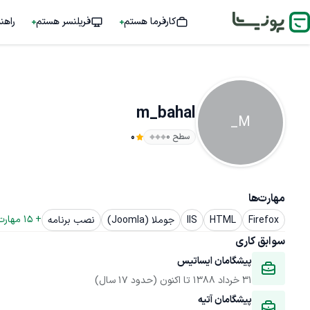
کارفرما هستم
فریلنسر هستم
راهن
m_bahal
M_
سطح ۰
0
مهارت‌ها
+ 
15
 مهارت
Firefox
HTML
IIS
جوملا (Joomla)
نصب برنامه
سوابق کاری
پیشگامان ایساتیس
31 خرداد 1388
 تا اکنون
(حدود 17 سال)
پیشگامان آتیه