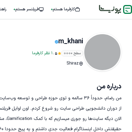
کارفرما هستم
فریلنسر هستم
راهن
m_khani
.
1
نظر
کارفرما
سطح ۰
5
Shiraz
درباره من