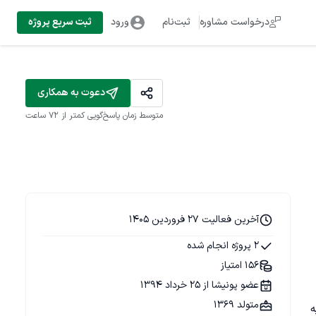
درخواست مشاوره
ثبت‌نام
ورود
ثبت سریع پروژه
دعوت به همکاری
متوسط زمان پاسخ‌گویی
کمتر از 72 ساعت
آخرین فعالیت 27 فروردین 1405
2 پروژه انجام شده
156 امتیاز
عضو پونیشا از 25 خرداد 1394
متولد 1369
به 