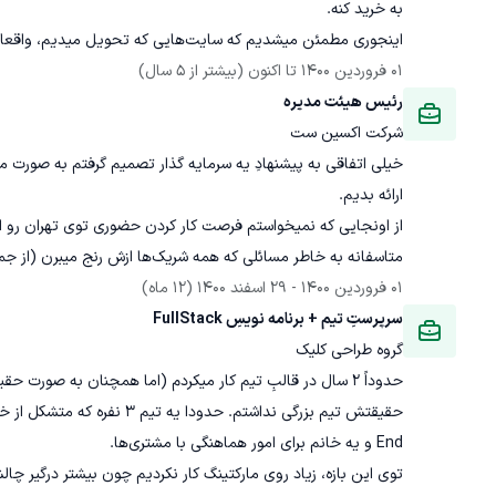
اینجوری مطمئن میشدیم که سایت‌هایی که تحویل میدیم، واقعا توی فروش به مشتری‌هامون کمک میکنن.
01 فروردین 1400
 تا اکنون
(بیشتر از 5 سال)
رئیس هیئت مدیره
شرکت اکسین ست
خیلی اتفاقی به پیشنهادِ یه سرمایه گذار تصمیم گرفتم به صورت
متاسفانه به خاطر مسائلی که همه شریک‌ها ازش رنج میبرن (از جمله خود من) بعد از مدتی این همکاری خاتمه پیدا کرد.
01 فروردین 1400
 - 
29 اسفند 1400
(12 ماه)
سرپرستِ تیم + برنامه نویسِ FullStack
گروه طراحی کلیک