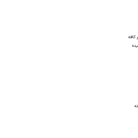
سم کافه 
سیده 
کسته 