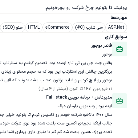
پونیشا تا بتونیم چرخ شرکت رو بچرخونیم.
مهارت‌ها
ASP.Net
سی شارپ (C#)
eCommerce
HTML
سئو (SEO)
سوابق کاری
فاندر بوجور
بوجور
بزرگترین چالش این استارتاپ این بود که به حجمِ محتوای زیاد
بوجور رو لانچ کردیم و شاید براتون عجیب باشه بدونید که الان تبدیل شده به آژا
01 فروردین 1401
 تا اکنون
(بیشتر از 4 سال)
مدیرعامل + برنامه نویسِ Full-stack
ایده پرداز وب نوین بارمان دراک