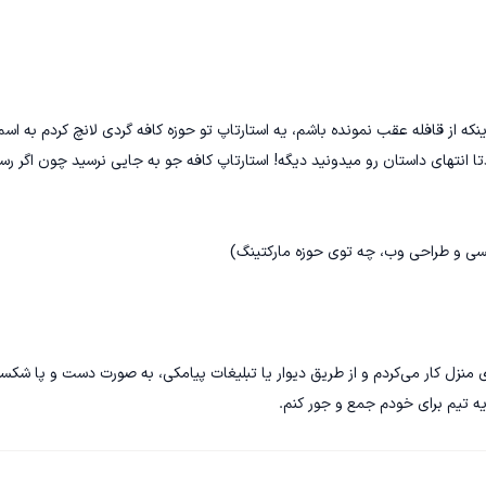
14 خیلی داغ بود. منم برای اینکه از قافله عقب نمونده باشم، یه استارتاپ تو حوزه کافه گردی لانچ کردم به ا
 تور مجازی بود. قاعدتا انتهای داستان رو میدونید دیگه! استارتاپ کافه جو به جایی نرسید چون اگر ر
ویسی و طراحی وب، چه توی حوزه مارکتینگ)
بعد از اتمامِ دوره‌ی کارشناسی، حدوداً 4 سال به صورت فریلنسر توی منزل کار می‌کردم و از طریق دیوار یا تبلیغات پیامکی، به صورت دست و پا ش