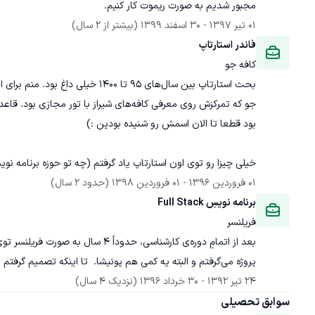
مجبور شدیم به صورت ریموت کار کنیم.
01 تیر 1397
 - 
30 اسفند 1399
(بیشتر از 2 سال)
فاندر استارتاپ
کافه جو
بحث استارتاپ بین سال‌های 95 تا 00
جو که تمرکزش روی معرفی کافه‌های شیراز با
خیلی چیزا رو توی اون استارتاپ یاد گرفتم (چه تو حوزه برنامه ن
01 فروردین 1396
 - 
01 فروردین 1398
(حدود 2 سال)
برنامه نویسِ Full Stack
فریلنسر
پروژه می‌گرفتم و البته یه کمی هم پونیشا.  تا اینکه تصمیم گرفتم یه تیم برای خودم جمع و جور کنم.
24 تیر 1392
 - 
30 خرداد 1396
(نزدیک 4 سال)
سوابق تحصیلی