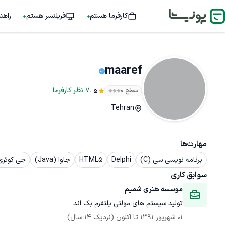
کارفرما هستم
فریلنسر هستم
راهن
maaref
.
7
نظر
کارفرما
سطح ۰
5
Tehran
مهارت‌ها
برنامه نویسی سی (C)
Delphi
HTML5
جاوا (Java)
جی کوئری (uery
سوابق کاری
موسسه هنری شمیم
تولید سیستم های مولتی پلتفرم بک اند
01 شهریور 1391
 تا اکنون
(نزدیک 14 سال)