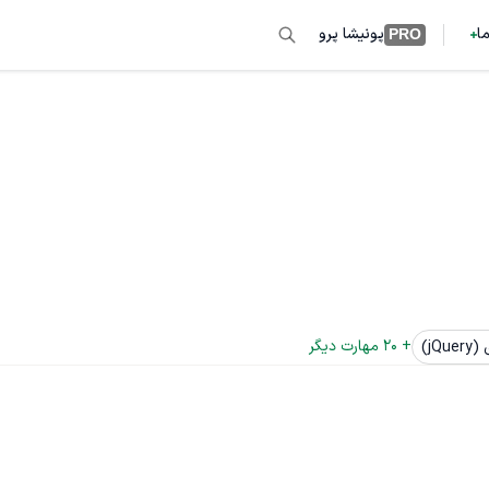
ما
پونیشا پرو
PRO
+ 
20
 مهارت دیگر
jQ)