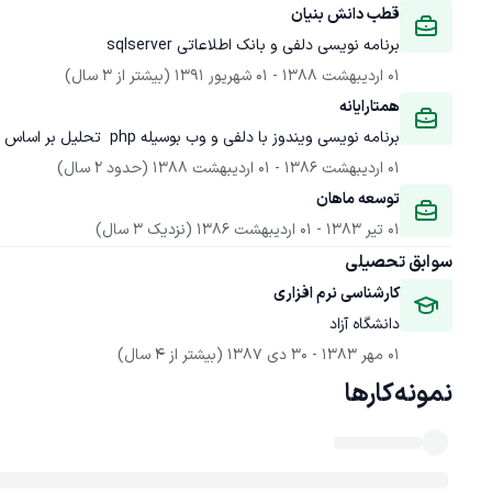
قطب دانش بنیان
برنامه نویسی دلفی و بانک اطلاعاتی sqlserver
01 اردیبهشت 1388
 - 
01 شهریور 1391
(بیشتر از 3 سال)
همتارایانه
برنامه نویسی ویندوز با دلفی و وب بوسیله php  تحلیل بر اساس دو مدل rup و ssadm ،مدیریت پروژه

01 اردیبهشت 1386
 - 
01 اردیبهشت 1388
(حدود 2 سال)
توسعه ماهان
01 تیر 1383
 - 
01 اردیبهشت 1386
(نزدیک 3 سال)
سوابق تحصیلی
کارشناسی نرم افزاری
دانشگاه آزاد
01 مهر 1383
 - 
30 دی 1387
(بیشتر از 4 سال)
نمونه‌کارها