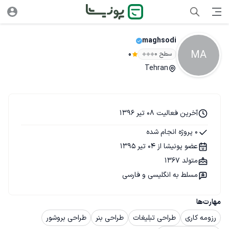
maghsodi
MA
سطح ۰
0
Tehran
آخرین فعالیت 08 تیر 1396
0 پروژه انجام شده
عضو پونیشا از 04 تیر 1395
متولد 1367
مسلط به انگلیسی و فارسی
مهارت‌ها
رزومه کاری
طراحی تبلیغات
طراحی بنر
طراحی بروشور