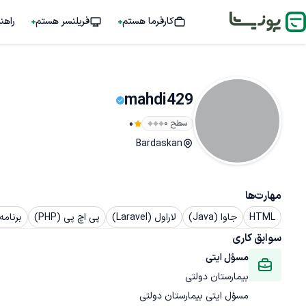
کارفرما هستم
فریلنسر هستم
راهن
mahdi429
سطح ۰
0
Bardaskan
مهارت‌ها
HTML
جاوا (Java)
لاراول (Laravel)
پی اچ پی (PHP)
برنامه 
سوابق کاری
مسؤل ایتی
بیمارستان دولتی
مسؤل ایتی بیمارستان دولتی