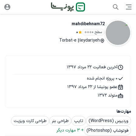
mahdibehnam72
سطح ۰
0
Torbat-e Ḩeydarīyeh
آخرین فعالیت 22 مرداد 1397
0 پروژه انجام شده
عضو پونیشا از 22 مرداد 1397
متولد 1372
مهارت‌ها
وردپرس (WordPress)
تایپ
طراحی بنر
طراحی کارت ویزیت
+ 
3
 مهارت دیگر
فوتوشاپ (Photoshop)