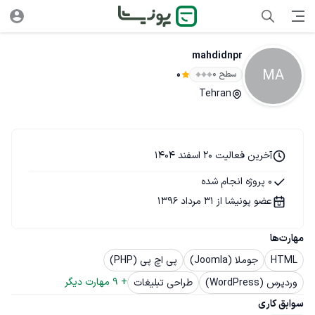
mahdidnpr
MA
سطح ۰
0
Tehran
آخرین فعالیت 20 اسفند 1404
0 پروژه انجام شده
عضو پونیشا از 31 مرداد 1396
مهارت‌ها
HTML
جوملا (Joomla)
پی اچ پی (PHP)
+ 
9
 مهارت دیگر
وردپرس (WordPress)
طراحی تبلیغات
سوابق کاری