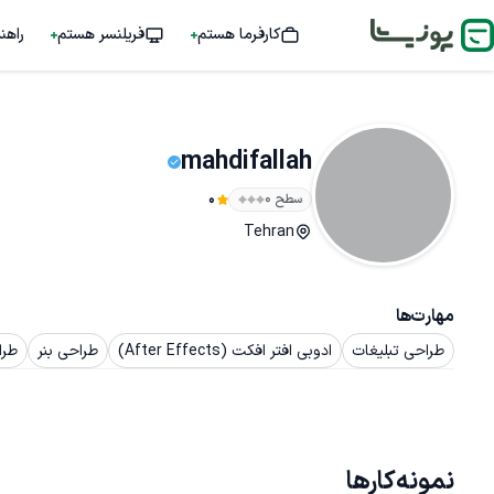
کارفرما هستم
فریلنسر هستم
راهن
mahdifallah
سطح ۰
0
Tehran
مهارت‌ها
طراحی تبلیغات
ادوبی افتر افکت (After Effects)
طراحی بنر
طرا
نمونه‌کارها