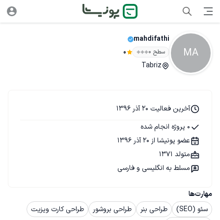
mahdifathi
MA
سطح ۰
0
Tabriz
آخرین فعالیت 20 آذر 1396
0 پروژه انجام شده
عضو پونیشا از 20 آذر 1396
متولد 1371
مسلط به انگلیسی و فارسی
مهارت‌ها
سئو (SEO)
طراحی بنر
طراحی بروشور
طراحی کارت ویزیت