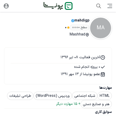
mahdigp
MA
سطح ۰
0
Mashhad
آخرین فعالیت 08 تیر 1396
0 پروژه انجام شده
عضو پونیشا از 13 مهر 1391
مهارت‌ها
HTML
شبکه اجتماعی
وردپرس (WordPress)
طراحی تبلیغات
+ 
15
 مهارت دیگر
هنر و صنایع دستی
سوابق کاری