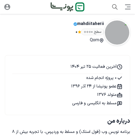
mahdiitaherii
سطح ۰
0
Qom
آخرین فعالیت 25 تیر 1404
0 پروژه انجام شده
عضو پونیشا از 24 آذر 1396
متولد 1376
مسلط به انگلیسی و فارسی
درباره من
برنامه نویس وب (فول استک) و مسلط به وردپرس، با تجربه بیش از 8 