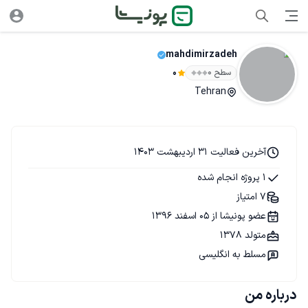
mahdimirzadeh
سطح ۰
0
Tehran
آخرین فعالیت 31 اردیبهشت 1403
1 پروژه انجام شده
7 امتیاز
عضو پونیشا از 05 اسفند 1396
متولد 1378
مسلط به انگلیسی
درباره من