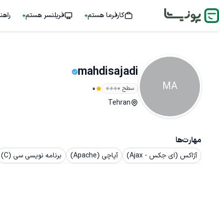
کارفرما هستم
فریلنسر هستم
راهن
mahdisajadi
MA
سطح ۰
0
Tehran
مهارت‌ها
آژاکس (ای جکس - Ajax)
آپاچی (Apache)
برنامه نویسی سی (C)