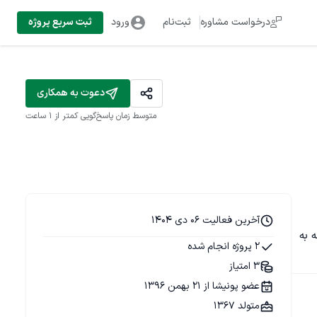
درخواست مشاوره
ثبت‌نام
ورود
ثبت سریع پروژه
دعوت به همکاری
متوسط زمان پاسخ‌گویی
کمتر از 1 ساعت
آخرین فعالیت 06 دی 1404
جه به 
2 پروژه انجام شده
3 امتیاز
عضو پونیشا از 21 بهمن 1396
متولد 1367