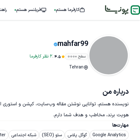
کارفرما هستم
فریلنسر هستم
راهن
mahfar99
.
2
نظر
کارفرما
سطح ۰
4.5
Tehran
درباره من
نویسنده هستم، توانایی نوشتن مقاله
هویت برند، مخاطب و هدف شما دارم.
مهارت‌ها
Google Analytics
گوگل پلاس
سئو (SEO)
شبکه اجتماعی
ter