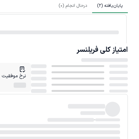
پایان‌یافته (
2
)
درحال انجام (
0
)
امتیاز کلی
فریلنسر
نرخ موفقیت در