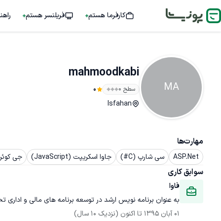
کارفرما هستم
فریلنسر هستم
راهن
mahmoodkabi
MA
سطح ۰
0
Isfahan
مهارت‌ها
ASP.Net
سی شارپ (C#)
جاوا اسکریپت (JavaScript)
جی کوئری (ry
سوابق کاری
فاوا
به عنوان برنامه نویس ارشد در توسعه برنامه های مالی و اداری
01 آبان 1395
 تا اکنون
(نزدیک 10 سال)