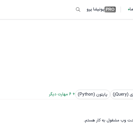
ما
پونیشا پرو
PRO
+ 
6
 مهارت دیگر
jQue)
پایتون (Python)
 تحت وب مشغول به کار هستم.