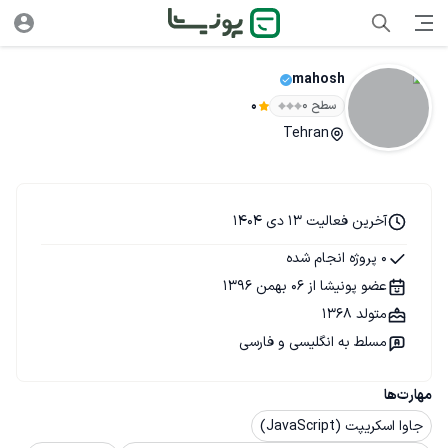
mahosh
سطح ۰
0
Tehran
آخرین فعالیت 13 دی 1404
0 پروژه انجام شده
عضو پونیشا از 06 بهمن 1396
متولد 1368
مسلط به انگلیسی و فارسی
مهارت‌ها
جاوا اسکریپت (JavaScript)