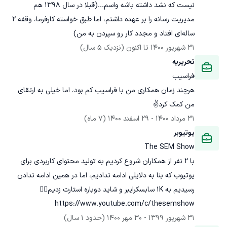
نیست که نشد داشته باشه واسم...(قبلا در سال 1398 هم 
مدیریت رسانه را بر عهده داشتم، اما طبق خواسته کارفرما، وقفه 2 
ساله‌ای افتاد و مجدد کار رو سپردن به من)
31 شهریور 1400
 تا اکنون
(نزدیک 5 سال)
تحریریه
فراسیب
هرچند زمان همکاری من با فراسیب کم بود، اما خیلی به ارتقای 
من کمک کرد✌
31 مرداد 1400
 - 
29 اسفند 1400
(7 ماه)
یوتیوبر
The SEM Show
با 2 نفر از همکاران شروع کردیم به تولید محتوای کاربردی برای 
یوتیوب که بنا به دلایلی ادامه ندادیم، اما در همین ادامه ندادن 
https://www.youtube.com/c/thesemshow
31 شهریور 1399
 - 
30 مهر 1400
(حدود 1 سال)