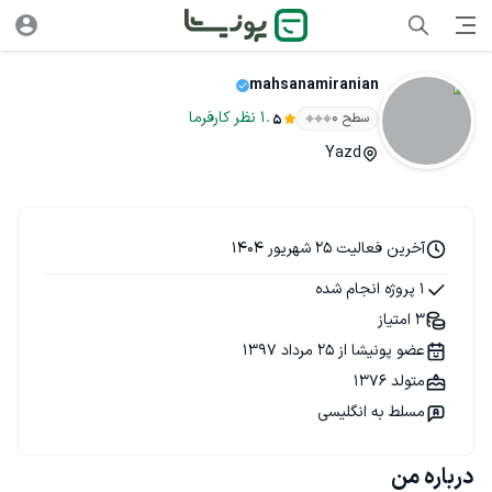
mahsanamiranian
.
1
نظر
کارفرما
سطح ۰
5
Yazd
آخرین فعالیت 25 شهریور 1404
1 پروژه انجام شده
3 امتیاز
عضو پونیشا از 25 مرداد 1397
متولد 1376
مسلط به انگلیسی
درباره من