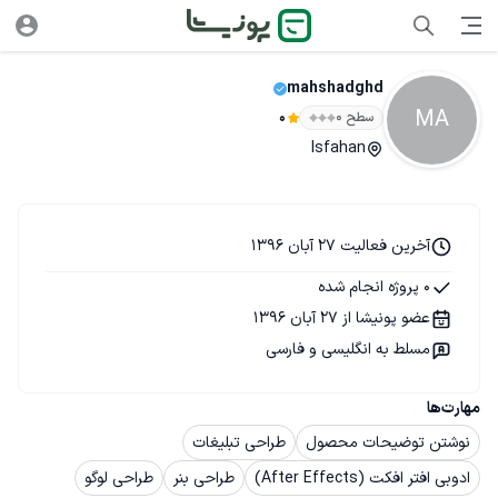
mahshadghd
MA
سطح ۰
0
Isfahan
آخرین فعالیت 27 آبان 1396
0 پروژه انجام شده
عضو پونیشا از 27 آبان 1396
مسلط به انگلیسی و فارسی
مهارت‌ها
نوشتن توضیحات محصول
طراحی تبلیغات
ادوبی افتر افکت (After Effects)
طراحی بنر
طراحی لوگو