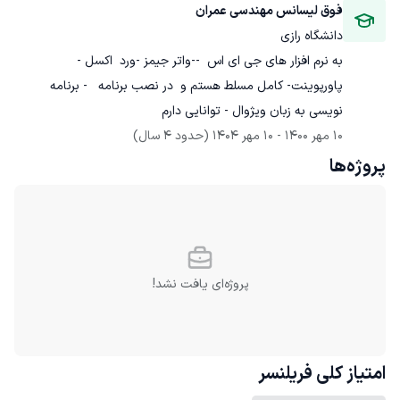
فوق لیسانس مهندسی عمران
دانشگاه رازی
به نرم افزار های جی ای اس  --واتر جیمز -ورد  اکسل - 
پاورپوینت- کامل مسلط هستم و  در نصب برنامه   - برنامه 
نویسی به زبان ویژوال - توانایی دارم
10 مهر 1400
 - 
10 مهر 1404
(حدود 4 سال)
پروژه‌ها
پروژه‌ای یافت نشد!
امتیاز کلی
فریلنسر