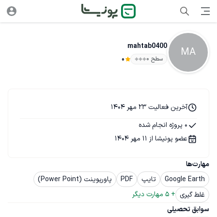
mahtab0400
MA
سطح ۰
0
آخرین فعالیت 23 مهر 1404
0 پروژه انجام شده
عضو پونیشا از 11 مهر 1404
مهارت‌ها
Google Earth
تایپ
PDF
پاورپوینت (Power Point)
+ 
5
 مهارت دیگر
غلط گیری
سوابق تحصیلی