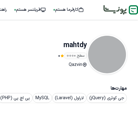
کارفرما هستم
فریلنسر هستم
راهن
mahtdy
سطح ۰
0
Qazvin
مهارت‌ها
جی کوئری (jQuery)
لاراول (Laravel)
MySQL
پی اچ پی (PHP)