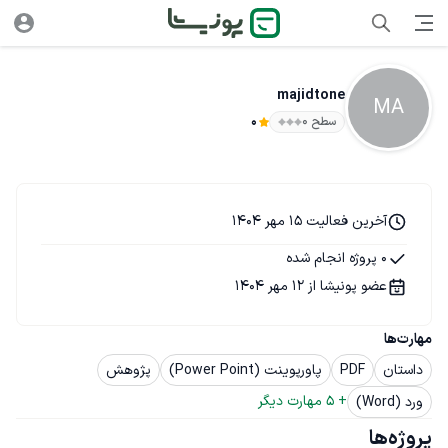
majidtone
MA
سطح ۰
0
آخرین فعالیت 15 مهر 1404
0 پروژه انجام شده
عضو پونیشا از 12 مهر 1404
مهارت‌ها
داستان
PDF
پاورپوینت (Power Point)
پژوهش
+ 
5
 مهارت دیگر
ورد (Word)
پروژه‌ها