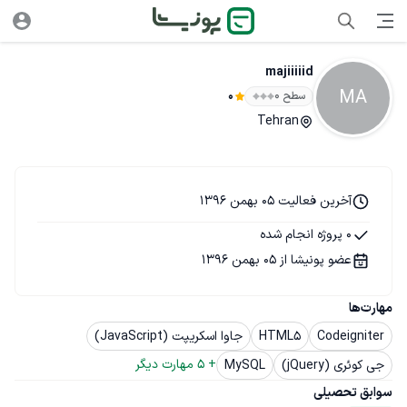
majiiiiid
MA
سطح ۰
0
Tehran
آخرین فعالیت 05 بهمن 1396
0 پروژه انجام شده
عضو پونیشا از 05 بهمن 1396
مهارت‌ها
Codeigniter
HTML5
جاوا اسکریپت (JavaScript)
+ 
5
 مهارت دیگر
جی کوئری (jQuery)
MySQL
سوابق تحصیلی