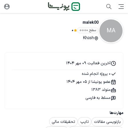
malek00
MA
سطح ۰
0
Khāsh
آخرین فعالیت 09 مهر 1404
0 پروژه انجام شده
عضو پونیشا از 05 مهر 1404
متولد 1383
مسلط به فارسی
مهارت‌ها
بازنویسی مقالات
تایپ
تحقیقات مالی