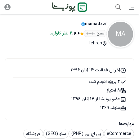
mamadzzr
MA
.
2
نظر
کارفرما
سطح ۰
4.6
Tehran
آخرین فعالیت 14 آبان 1396
2 پروژه انجام شده
8 امتیاز
عضو پونیشا از 14 آبان 1396
متولد 1369
مهارت‌ها
eCommerce
پی اچ پی (PHP)
سئو (SEO)
فروشگاه