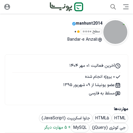
manhunt2014
سطح ۰
0
Bandar-e Anzalī
آخرین فعالیت 01 مهر 1404
0 پروژه انجام شده
عضو پونیشا از 09 شهریور 1395
مسلط به فارسی
مهارت‌ها
HTML
HTML5
جاوا اسکریپت (JavaScript)
+ 
5
 مهارت دیگر
جی کوئری (jQuery)
MySQL